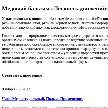
Медовый бальзам «Лёгкость движений»
У нас появилась новинка – бальзам безалкогольный
«Легко
рябины обыкновенной, рябины черноплодной, листьев смороди
добавили такую добавку, как глюкозамина сульфат, расскажем о
Глюкозамин — природное вещество, которое содержится во всех
организмом человека. Однако нередко вследствие обменных на
вырабатываемого организмом глюкозамина уменьшается, в резу
поверхность истончается, постепенно приводя к артрозу того 
обязан своим основным свойствам – усилению выработки проте
продукции внутрисуставной жидкости и тем самым улучшая по
обезболивающий и противовоспалительный эффект.
Советуем к
прочтению
03
Мар
03.03.2022
Чага. Мед натуральный. Польза. Применение.