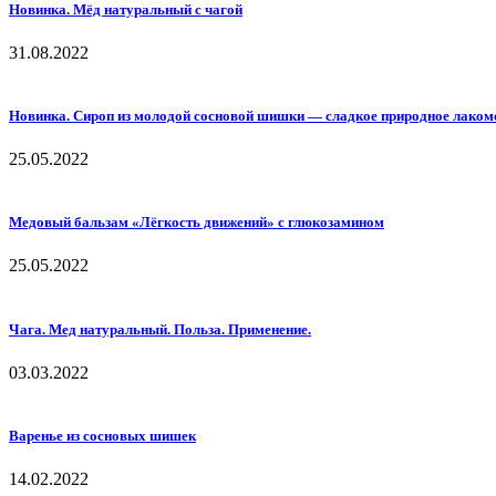
Новинка. Мёд натуральный с чагой
31.08.2022
Новинка. Сироп из молодой сосновой шишки — сладкое природное лаком
25.05.2022
Медовый бальзам «Лёгкость движений» с глюкозамином
25.05.2022
Чага. Мед натуральный. Польза. Применение.
03.03.2022
Варенье из сосновых шишек
14.02.2022