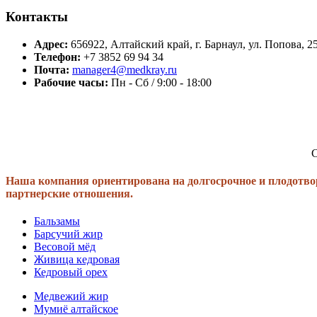
Контакты
Адрес:
656922, Алтайский край, г. Барнаул, ул. Попова, 2
Телефон:
+7 3852 69 94 34
Почта:
manager4@medkray.ru
Рабочие часы:
Пн - Сб / 9:00 - 18:00
С
Наша компания ориентирована на долгосрочное и плодотво
партнерские отношения.
Бальзамы
Барсучий жир
Весовой мёд
Живица кедровая
Кедровый орех
Медвежий жир
Мумиё алтайское