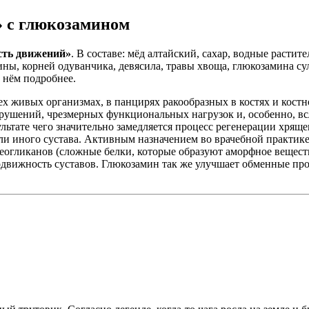
 с глюкозамином
сть движений»
. В составе: мёд алтайский, сахар, водные растит
ны, корней одуванчика, девясила, травы хвоща, глюкозамина с
 нём подробнее.
 живых организмах, в панцирях ракообразных в костях и костно
рушений, чрезмерных функциональных нагрузок и, особенно, вс
льтате чего значительно замедляется процесс регенерации хря
или иного сустава. Активным назначением во врачебной практик
огликанов (сложные белки, которые образуют аморфное веществ
движность суставов. Глюкозамин так же улучшает обменные про