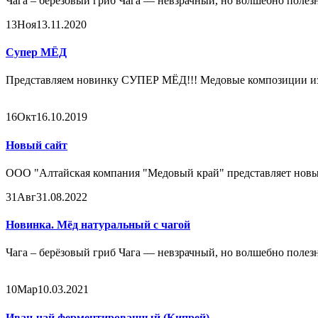
Чага – берёзовый гриб Чага — невзрачный, но волшебно полезны
13
Ноя
13.11.2020
Супер МЁД
Представляем новинку СУПЕР МЁД!!! Медовые композиции из на
16
Окт
16.10.2019
Новый сайт
ООО "Алтайская компания "Медовый край" представляет новый 
31
Авг
31.08.2022
Новинка. Мёд натуральный с чагой
Чага – берёзовый гриб Чага — невзрачный, но волшебно полезны
10
Мар
10.03.2021
Иван-чай ферментированный (Кипрей)