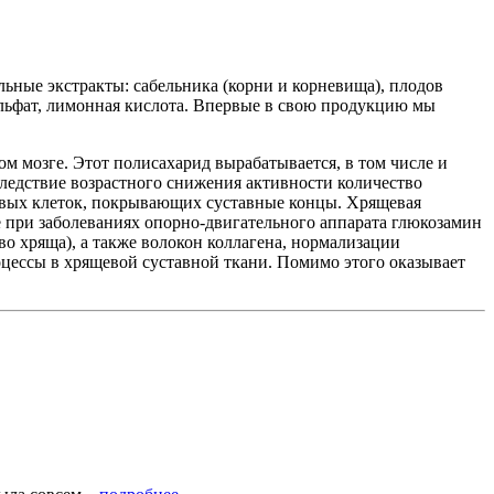
ельные экстракты: сабельника (корни и корневища), плодов
ульфат, лимонная кислота. Впервые в свою продукцию мы
м мозге. Этот полисахарид вырабатывается, в том числе и
ледствие возрастного снижения активности количество
щевых клеток, покрывающих суставные концы. Хрящевая
е при заболеваниях опорно-двигательного аппарата глюкозамин
о хряща), а также волокон коллагена, нормализации
цессы в хрящевой суставной ткани. Помимо этого оказывает