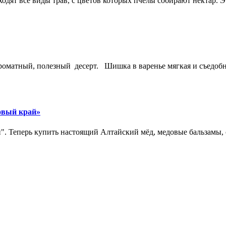
одят все виды трав, с цветов которых пчелы собирают нектар. Э
роматный, полезный десерт. Шишка в варенье мягкая и съедобн
овый край»
. Теперь купить настоящий Алтайский мёд, медовые бальзамы, с