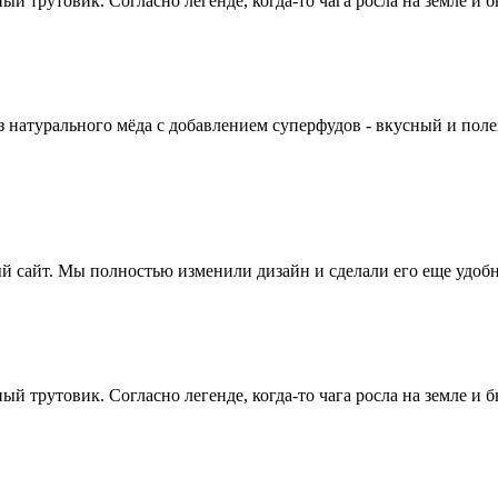
й трутовик. Согласно легенде, когда-то чага росла на земле и б
турального мёда с добавлением суперфудов - вкусный и полезн
сайт. Мы полностью изменили дизайн и сделали его еще удобне
й трутовик. Согласно легенде, когда-то чага росла на земле и б