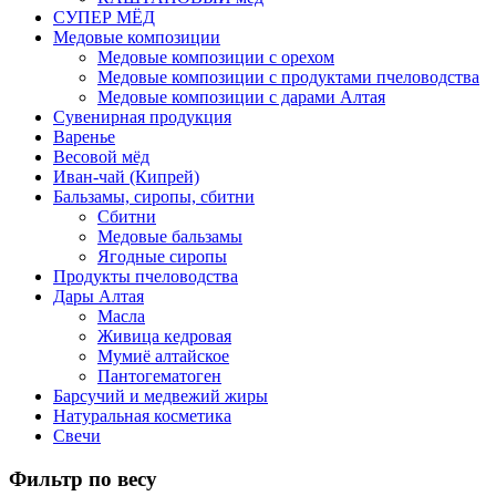
СУПЕР МЁД
Медовые композиции
Медовые композиции с орехом
Медовые композиции с продуктами пчеловодства
Медовые композиции с дарами Алтая
Сувенирная продукция
Варенье
Весовой мёд
Иван-чай (Кипрей)
Бальзамы, сиропы, сбитни
Сбитни
Медовые бальзамы
Ягодные сиропы
Продукты пчеловодства
Дары Алтая
Масла
Живица кедровая
Мумиё алтайское
Пантогематоген
Барсучий и медвежий жиры
Натуральная косметика
Свечи
Фильтр по весу