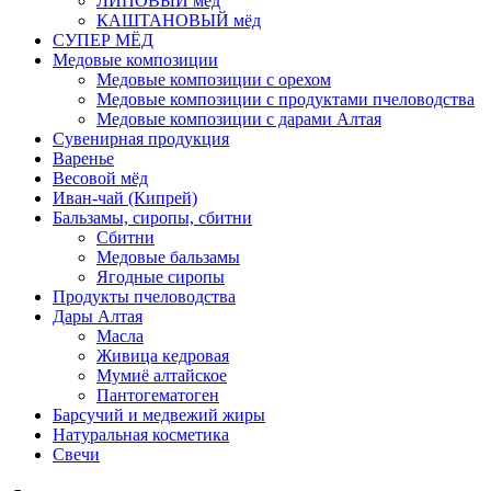
ЛИПОВЫЙ мёд
КАШТАНОВЫЙ мёд
СУПЕР МЁД
Медовые композиции
Медовые композиции с орехом
Медовые композиции с продуктами пчеловодства
Медовые композиции с дарами Алтая
Сувенирная продукция
Варенье
Весовой мёд
Иван-чай (Кипрей)
Бальзамы, сиропы, сбитни
Сбитни
Медовые бальзамы
Ягодные сиропы
Продукты пчеловодства
Дары Алтая
Масла
Живица кедровая
Мумиё алтайское
Пантогематоген
Барсучий и медвежий жиры
Натуральная косметика
Свечи