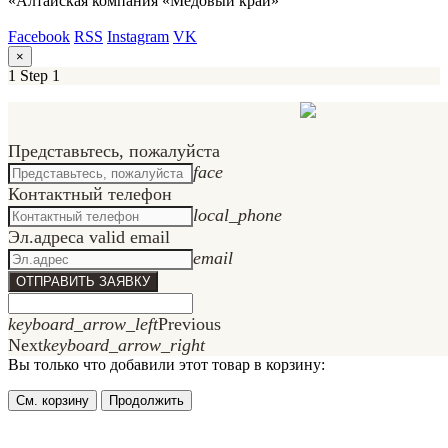
«Алтайская компания «Медовый край»
Facebook
RSS
Instagram
VK
×
1
Step 1
Представьтесь, пожалуйста
face
Контактный телефон
local_phone
Эл.адрес
a valid email
email
ОТПРАВИТЬ ЗАЯВКУ
keyboard_arrow_left
Previous
Next
keyboard_arrow_right
Вы только что добавили этот товар в корзину:
См. корзину
Продолжить