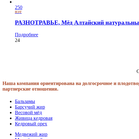
250
ПЭТ
РАЗНОТРАВЬЕ, Мёд Алтайский натуральный
Подробнее
24
С
Наша компания ориентирована на долгосрочное и плодотво
партнерские отношения.
Бальзамы
Барсучий жир
Весовой мёд
Живица кедровая
Кедровый орех
Медвежий жир