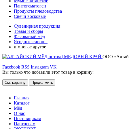
Мумиё алтайское
Пантогематоген
Продукты пчеловодства
Свечи восковые
Сувенирная продукция
Травы и сборы
Фасованый мёд
Ягодные сиропы
и многое другое
ООО «Алтайс
Facebook
RSS
Instagram
VK
Вы только что добавили этот товар в корзину:
См. корзину
Продолжить
Главная
Каталог
Мёд
О нас
Поставщикам
Партнерам
ЭКСПОРТ