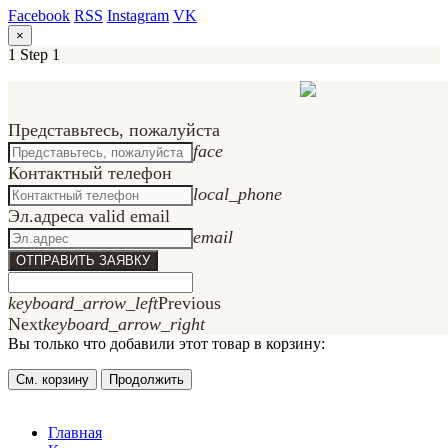
Facebook
RSS
Instagram
VK
×
1
Step 1
Представьтесь, пожалуйста
face
Контактный телефон
local_phone
Эл.адрес
a valid email
email
ОТПРАВИТЬ ЗАЯВКУ
keyboard_arrow_left
Previous
Next
keyboard_arrow_right
Вы только что добавили этот товар в корзину:
См. корзину
Продолжить
Главная