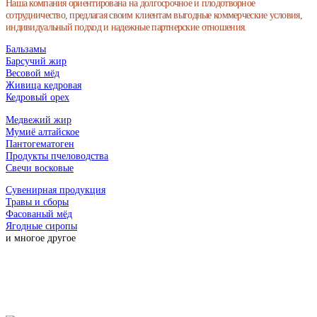
Наша компания ориентирована на долгосрочное и плодотворное
сотрудничество, предлагая своим клиентам выгодные коммерческие условия,
индивидуальный подход и надежные партнерские отношения.
Бальзамы
Барсучий жир
Весовой мёд
Живица кедровая
Кедровый орех
Медвежий жир
Мумиё алтайское
Пантогематоген
Продукты пчеловодства
Свечи восковые
Сувенирная продукция
Травы и сборы
Фасованый мёд
Ягодные сиропы
и многое другое