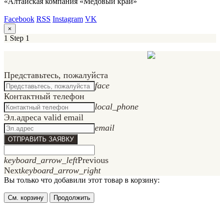
«Алтайская компания «Медовый край»
Facebook
RSS
Instagram
VK
×
1
Step 1
Представьтесь, пожалуйста
face
Контактный телефон
local_phone
Эл.адрес
a valid email
email
ОТПРАВИТЬ ЗАЯВКУ
keyboard_arrow_left
Previous
Next
keyboard_arrow_right
Вы только что добавили этот товар в корзину:
См. корзину
Продолжить