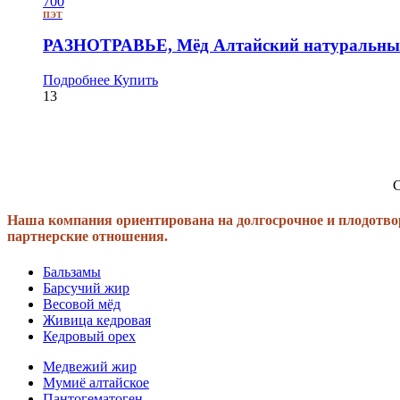
700
ПЭТ
РАЗНОТРАВЬЕ, Мёд Алтайский натуральный
Подробнее
Купить
13
С
Наша компания ориентирована на долгосрочное и плодотво
партнерские отношения.
Бальзамы
Барсучий жир
Весовой мёд
Живица кедровая
Кедровый орех
Медвежий жир
Мумиё алтайское
Пантогематоген