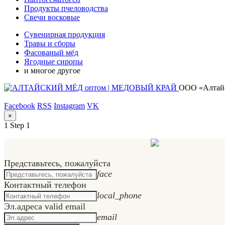
Продукты пчеловодства
Свечи восковые
Сувенирная продукция
Травы и сборы
Фасованый мёд
Ягодные сиропы
и многое другое
ООО «Алтайс
Facebook
RSS
Instagram
VK
×
1
Step 1
Представьтесь, пожалуйста
face
Контактный телефон
local_phone
Эл.адрес
a valid email
email