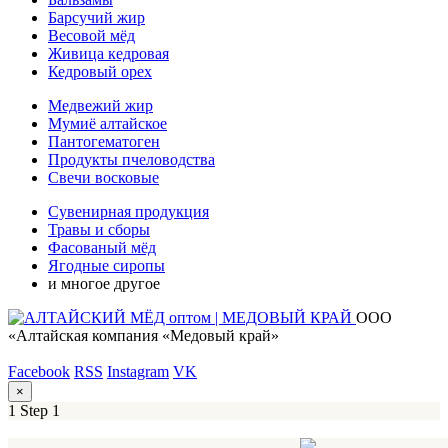
Барсучий жир
Весовой мёд
Живица кедровая
Кедровый орех
Медвежий жир
Мумиё алтайское
Пантогематоген
Продукты пчеловодства
Свечи восковые
Сувенирная продукция
Травы и сборы
Фасованый мёд
Ягодные сиропы
и многое другое
ООО
«Алтайская компания «Медовый край»
Facebook
RSS
Instagram
VK
×
1
Step 1