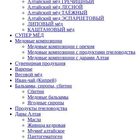
Алтайский мёд ГРЕЧИШНЫЙ
Алтайский мёд ЛЕСНОЙ
Алтайский мёд ТАЁЖНЫЙ
Алтайский мед ЭСПАРЦЕТОВЫЙ
ЛИПОВЫЙ мёд
КАШТАНОВЫЙ мёд
СУПЕР МЁД
Медовые композиции
Медовые композиции с орехом
Медовые композиции с продуктами пчеловодства
Медовые композиции с дарами Алтая
Сувенирная продукция
Варенье
Весовой мёд
Иван-чай (Кипрей)
Бальзамы, сиропы, сбитни
Сбитни
Медовые бальзамы
Ягодные сиропы
Продукты пчеловодства
Дары Алтая
Масла
Живица кедровая
Мумиё алтайское
Пантогематоген