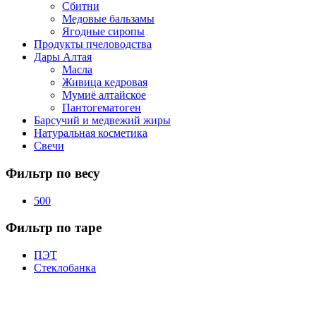
Сбитни
Медовые бальзамы
Ягодные сиропы
Продукты пчеловодства
Дары Алтая
Масла
Живица кедровая
Мумиё алтайское
Пантогематоген
Барсучий и медвежий жиры
Натуральная косметика
Свечи
Фильтр по весу
500
Фильтр по таре
ПЭТ
Стеклобанка